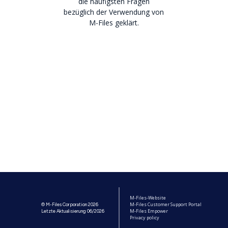
die häufigsten Fragen
bezüglich der Verwendung von
M-Files geklärt.
M-Files-Website
M-Files Customer Support Portal
© M-Files Corporation 2026
M-Files Empower
Letzte Aktualisierung 06/2026
Privacy policy