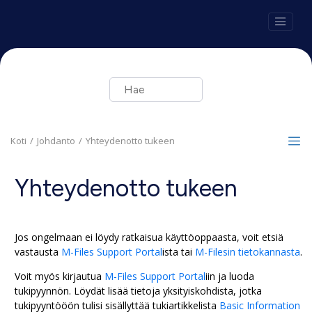
Siirry pääsisältöön
Koti
Johdanto
Yhteydenotto tukeen
Yhteydenotto tukeen
Jos ongelmaan ei löydy ratkaisua käyttöoppaasta, voit etsiä
vastausta
M-Files Support Portal
ista tai
M-Files
in tietokannasta
.
Voit myös kirjautua
M-Files Support Portal
iin ja luoda
tukipyynnön. Löydät lisää tietoja yksityiskohdista, jotka
tukipyyntööön tulisi sisällyttää tukiartikkelista
Basic Information