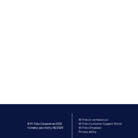
M-Filesin verkkosivut
M-Files Customer Support Portal
© M-Files Corporation 2026
M-Files Empower
Viimeksi päivitetty 06/2026
Privacy policy