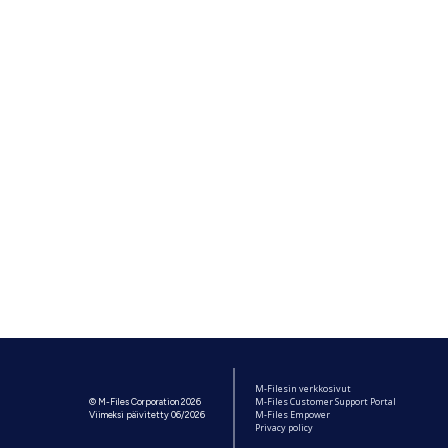
M-Filesin verkkosivut
M-Files Customer Support Portal
© M-Files Corporation 2026
M-Files Empower
Viimeksi päivitetty 06/2026
Privacy policy