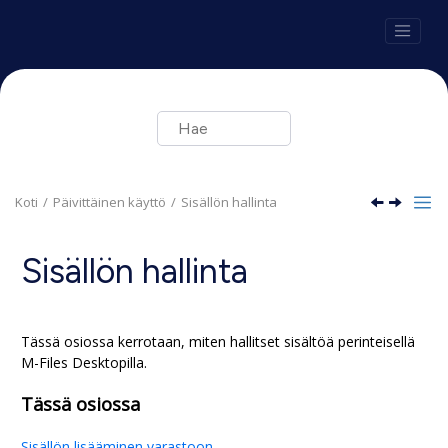
Siirry pääsisältöön
Koti
Päivittäinen käyttö
Sisällön hallinta
Sisällön hallinta
Tässä osiossa kerrotaan, miten hallitset sisältöä perinteisellä
M-Files Desktop
illa.
Tässä osiossa
Sisällön lisääminen varastoon