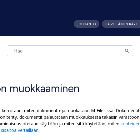
JOHDANTO
PÄIVITTÄINEN KÄYT
lön muokkaaminen
a kerrotaan, miten dokumentteja muokataan
M-Files
issa. Dokumentit
n tehty, dokumentit palautetaan muokkauksesta takaisin varastoon
minaisuus otetaan käyttöön ja miten sitä käytetään, miten
kohteide
isältöä vertaillaan
.