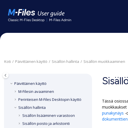
Siirry pääsisältöön
Koti
Päivittäinen käyttö
Sisällön hallinta
Sisällön muokkaaminen
Sisäl
Päivittäinen käyttö
M-Files
in avaaminen
Perinteisen
M-Files Desktop
in käyttö
Tässä osioss
muokkaukset o
Sisällön hallinta
punakynäys
-o
Sisällön lisääminen varastoon
dokumenttien s
Sisällön poisto ja arkistointi