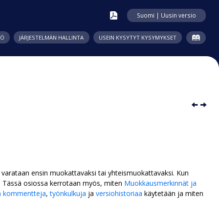
Suomi | Uusin versio
TÖ
JÄRJESTELMÄN HALLINTA
USEIN KYSYTYT KYSYMYKSET
 varataan ensin muokattavaksi tai yhteismuokattavaksi. Kun
. Tässä osiossa kerrotaan myös, miten
Muokkausmerkinnät ja
n kommentteja
,
työnkulkuja
ja
versiohistoriaa
käytetään ja miten