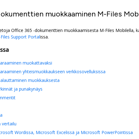
dokumenttien muokkaaminen
M-Files Mob
ietoja
Office 365
-dokumenttien muokkaamisesta
M-Files Mobile
lla, 
Files Support Portal
issa.
ossa
araaminen muokattavaksi
araaminen yhteismuokkaukseen verkkosovelluksissa
alauttaminen muokkauksesta
innät ja punakynäys
mmentit
ia
vertailu
rosoft Wordissa, Microsoft Excelissä ja Microsoft PowerPointissa