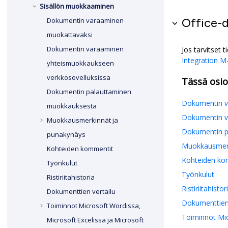
Sisällön muokkaaminen
Office-
Dokumentin varaaminen
muokattavaksi
Dokumentin varaaminen
Jos tarvitset t
Integration
M-
yhteismuokkaukseen
verkkosovelluksissa
Tässä osi
Dokumentin palauttaminen
Dokumentin v
muokkauksesta
Dokumentin v
Muokkausmerkinnät ja
Dokumentin p
punakynäys
Muokkausmerk
Kohteiden kommentit
Kohteiden ko
Työnkulut
Työnkulut
Ristiriitahistoria
Ristiriitahistor
Dokumenttien vertailu
Dokumenttien 
Toiminnot
Microsoft Word
issa,
Toiminnot Mic
Microsoft Excel
issä ja
Microsoft