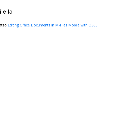
ile
lla
katso
Editing Office Documents in M-Files Mobile with O365