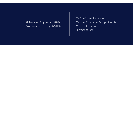
M-Filesin verkkosivut
M-Files Customer Support Portal
© M-Files Corporation 2026
M-Files Empower
Viimeksi päivitetty 06/2026
Privacy policy