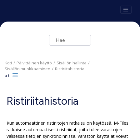
Siirry pääsisältöön
Koti
Päivittäinen käyttö
Sisällön hallinta
Sisällön muokkaaminen
Ristiriitahistoria
Ristiriitahistoria
Kun automaattinen ristiriitojen ratkaisu on käytössä,
M-Files
ratkaisee automaattisesti ristiriidat, joita tulee varastojen
välisessä tietojen synkronoinnissa. Varaston käyttäjät voivat