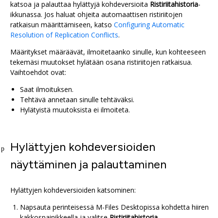
katsoa ja palauttaa hylättyjä kohdeversioita
Ristiriitahistoria
-
ikkunassa. Jos haluat ohjeita automaattisen ristiriitojen
ratkaisun määrittämiseen, katso
Configuring Automatic
Resolution of Replication Conflicts
.
Määritykset määräävät, ilmoitetaanko sinulle, kun kohteeseen
tekemäsi muutokset hylätään osana ristiriitojen ratkaisua.
Vaihtoehdot ovat:
Saat ilmoituksen.
Tehtävä annetaan sinulle tehtäväksi.
Hylätyistä muutoksista ei ilmoiteta.
Hylättyjen kohdeversioiden
näyttäminen ja palauttaminen
Hylättyjen kohdeversioiden katsominen:
Napsauta perinteisessä
M-Files Desktop
issa kohdetta hiiren
kakkospainikkeella ja valitse
Ristiriitahistoria
.