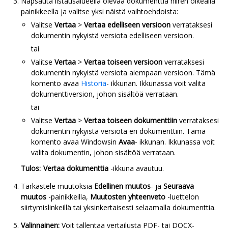
Napsauta listausalueella olevaa dokumenttia hiiren oikealla
painikkeella ja valitse yksi näistä vaihtoehdoista:
Valitse
Vertaa
>
Vertaa edelliseen versioon
verrataksesi
dokumentin nykyistä versiota edelliseen versioon.
tai
Valitse
Vertaa
>
Vertaa toiseen versioon
verrataksesi
dokumentin nykyistä versiota aiempaan versioon. Tämä
komento avaa
Historia
- ikkunan. Ikkunassa voit valita
dokumenttiversion, johon sisältöä verrataan.
tai
Valitse
Vertaa
>
Vertaa toiseen dokumenttiin
verrataksesi
dokumentin nykyistä versiota eri dokumenttiin. Tämä
komento avaa Windowsin
Avaa
- ikkunan. Ikkunassa voit
valita dokumentin, johon sisältöä verrataan.
Tulos:
Vertaa dokumenttia
-ikkuna avautuu.
Tarkastele muutoksia
Edellinen muutos
- ja
Seuraava
muutos
-painikkeilla,
Muutosten yhteenveto
-luettelon
siirtymislinkeillä tai yksinkertaisesti selaamalla dokumenttia.
Valinnainen:
Voit tallentaa vertailusta PDF- tai DOCX-