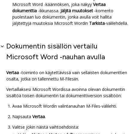
Microsoft Word
-käännöksen, joka näkyy
Vertaa
dokumenttia
-ikkunassa.
Jäljitä muutokset
-komento
puolestaan luo dokumentin, jonka avulla voit hallita
jäljitettyjä muutoksia
Microsoft Word
in
Tarkista
-välilehdellä.
Dokumentin sisällön vertailu
Microsoft Word
‑nauhan avulla
Vertaa
-toiminto on käytettävissä vain sellaisten dokumenttien
osalta, jotka on tallennettu
M-Files
iin.
Vertaillaksesi
Microsoft Word
issa avoinna olevan dokumentin
sisältöä toisen dokumentin tai dokumenttiversion sisältöön:
Avaa
Microsoft Word
in valintanauhan
M-Files
-välilehti.
Napsauta
Vertaa
.
Valitse jokin näistä vaihtoehdoista: