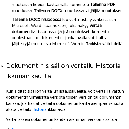
muotoisen kopion käyttämällä komentoa
Tallenna PDF-
muodossa
,
Tallenna DOCX-muodossa
tai
Jäljitä muutokset
.
Tallenna DOCX-muodossa
luo vertailusta yksinkertaisen
Microsoft Word
-käännöksen, joka näkyy
Vertaa
dokumenttia
-ikkunassa.
Jäljitä muutokset
-komento
puolestaan luo dokumentin, jonka avulla voit hallita
jäljitettyjä muutoksia
Microsoft Word
in
Tarkista
-välilehdellä.
Dokumentin sisällön vertailu Historia-
ikkunan kautta
Kun aloitat sisällön vertailun listausalueelta, voit vertailla valitun
dokumentin viimeisintä versiota toisen version tai dokumentin
kanssa. Jos haluat vertailla dokumentin kahta aiempaa versiota,
aloita vertailu
Historia
-ikkunasta.
Vertaillaksesi dokumentin kahden aiemman version sisältöä: