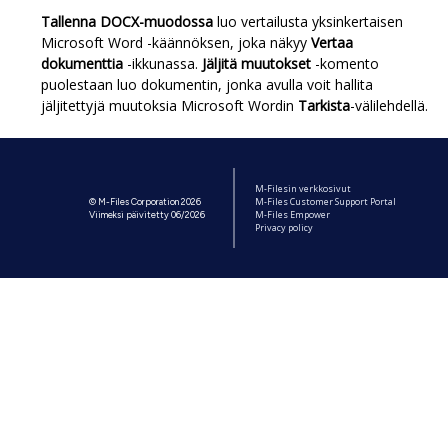
Tallenna DOCX-muodossa
luo vertailusta yksinkertaisen
Microsoft Word
-käännöksen, joka näkyy
Vertaa
dokumenttia
-ikkunassa.
Jäljitä muutokset
-komento
puolestaan luo dokumentin, jonka avulla voit hallita
jäljitettyjä muutoksia
Microsoft Word
in
Tarkista
-välilehdellä.
M-Filesin verkkosivut
M-Files Customer Support Portal
© M-Files Corporation 2026
M-Files Empower
Viimeksi päivitetty 06/2026
Privacy policy