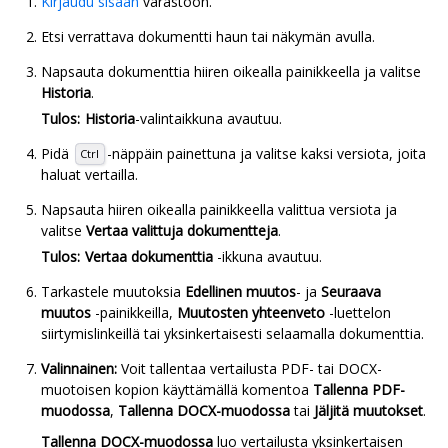
Kirjaudu sisään
varastoon.
Etsi verrattava dokumentti haun tai näkymän avulla.
Napsauta dokumenttia hiiren oikealla painikkeella ja valitse
Historia
.
Tulos:
Historia
-valintaikkuna avautuu.
Pidä
-näppäin painettuna ja valitse kaksi versiota, joita
Ctrl
haluat vertailla.
Napsauta hiiren oikealla painikkeella valittua versiota ja
valitse
Vertaa valittuja dokumentteja
.
Tulos:
Vertaa dokumenttia
-ikkuna avautuu.
Tarkastele muutoksia
Edellinen muutos
- ja
Seuraava
muutos
-painikkeilla,
Muutosten yhteenveto
-luettelon
siirtymislinkeillä tai yksinkertaisesti selaamalla dokumenttia.
Valinnainen:
Voit tallentaa vertailusta PDF- tai DOCX-
muotoisen kopion käyttämällä komentoa
Tallenna PDF-
muodossa
,
Tallenna DOCX-muodossa
tai
Jäljitä muutokset
.
Tallenna DOCX-muodossa
luo vertailusta yksinkertaisen