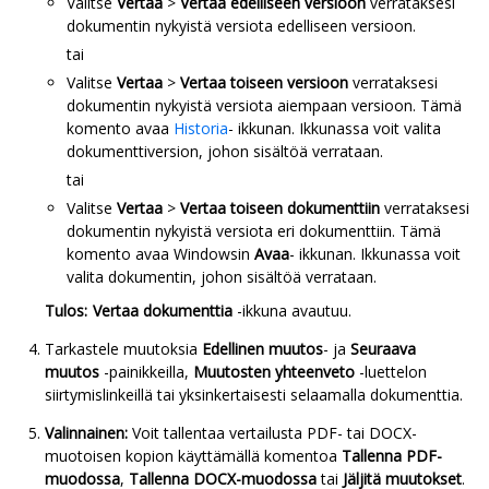
Valitse
Vertaa
>
Vertaa edelliseen versioon
verrataksesi
dokumentin nykyistä versiota edelliseen versioon.
tai
Valitse
Vertaa
>
Vertaa toiseen versioon
verrataksesi
dokumentin nykyistä versiota aiempaan versioon. Tämä
komento avaa
Historia
- ikkunan. Ikkunassa voit valita
dokumenttiversion, johon sisältöä verrataan.
tai
Valitse
Vertaa
>
Vertaa toiseen dokumenttiin
verrataksesi
dokumentin nykyistä versiota eri dokumenttiin. Tämä
komento avaa Windowsin
Avaa
- ikkunan. Ikkunassa voit
valita dokumentin, johon sisältöä verrataan.
Tulos:
Vertaa dokumenttia
-ikkuna avautuu.
Tarkastele muutoksia
Edellinen muutos
- ja
Seuraava
muutos
-painikkeilla,
Muutosten yhteenveto
-luettelon
siirtymislinkeillä tai yksinkertaisesti selaamalla dokumenttia.
Valinnainen:
Voit tallentaa vertailusta PDF- tai DOCX-
muotoisen kopion käyttämällä komentoa
Tallenna PDF-
muodossa
,
Tallenna DOCX-muodossa
tai
Jäljitä muutokset
.