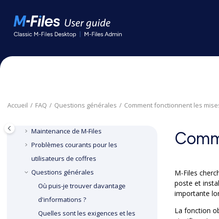
Aller au contenu principal
FAQ
Utilisation quotidienne de
M-Files
Accueil
FAQ
Questions générales
Comment fonctionnent les mises
Administration de
M-Files
Maintenance de
M-Files
Comme
Problèmes courants pour les
utilisateurs de coffres
Questions générales
M-Files
cherch
poste et insta
Où puis-je trouver davantage
importante lor
d'informations ?
La fonction ob
Quelles sont les exigences et les