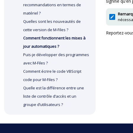
signifie qu'en
recommandations en termes de
matériel ?
Remarqu
nécessa
Quelles sont les nouveautés de
cette version de
M-Files
?
Reportez-vou
Comment fonctionnent les mises à
jour automatiques ?
Puis-je développer des programmes
avec
M-Files
?
Comment écrire le code VBScript
code pour
M-Files
?
Quelle est la différence entre une
liste de contrôle d’accès et un
groupe d’utilisateurs ?