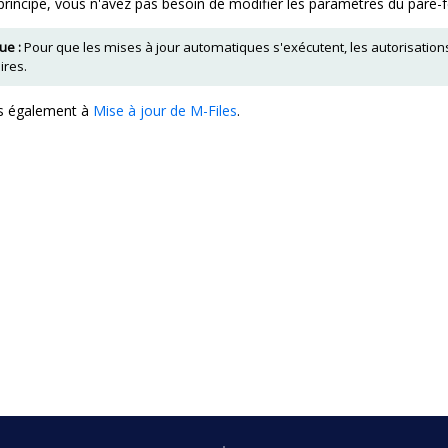
 principe, vous n'avez pas besoin de modifier les paramètres du pare-f
e :
Pour que les mises à jour automatiques s'exécutent, les autorisations
ires.
s également à
Mise à jour de M-Files
.