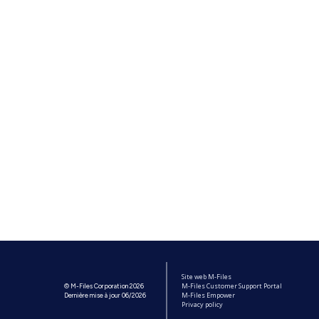
Site web M-Files
M-Files Customer Support Portal
© M-Files Corporation 2026
M-Files Empower
Dernière mise à jour 06/2026
Privacy policy