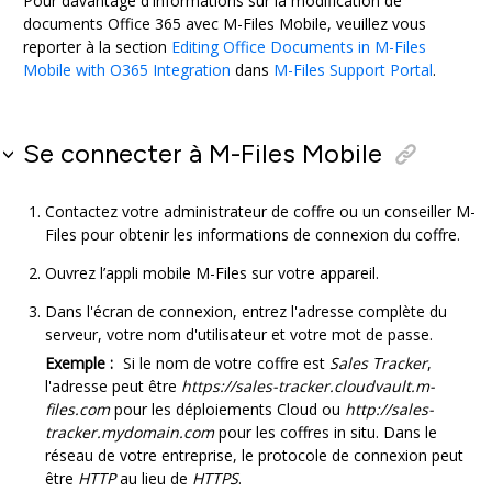
Pour davantage d'informations sur la modification de
documents
Office 365
avec
M-Files Mobile
, veuillez vous
reporter à la section
Editing Office Documents in M-Files
Mobile with O365 Integration
dans
M-Files Support Portal
.
Se connecter à
M-Files Mobile
Contactez votre administrateur de coffre ou un conseiller
M-
Files
pour obtenir les informations de connexion du coffre.
Ouvrez l’appli mobile
M-Files
sur votre appareil.
Dans l'écran de connexion, entrez l'adresse complète du
serveur, votre nom d'utilisateur et votre mot de passe.
Exemple :
Si le nom de votre coffre est
Sales Tracker
,
l'adresse peut être
https://sales-tracker.cloudvault.m-
files.com
pour les déploiements Cloud ou
http://sales-
tracker.mydomain.com
pour les coffres in situ. Dans le
réseau de votre entreprise, le protocole de connexion peut
être
HTTP
au lieu de
HTTPS
.