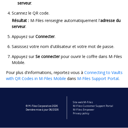
serveur
.
Scannez le QR code.
Résultat :
M-Files renseigne automatiquement l'
adresse du
serveur
.
Appuyez sur
Connecter
.
Saisissez votre nom d'utilisateur et votre mot de passe.
Appuyez sur
Se connecter
pour ouvrir le coffre dans
M-Files
Mobile
.
Pour plus d'informations, reportez-vous à
Connecting to Vaults
with QR Codes in M-Files Mobile
dans
M-Files Support Portal
.
Site web M-Files
M-Files Customer Support Portal
© M-Files Corporation 2026
M-Files Empower
Dernière mise à jour 06/2026
Privacy policy