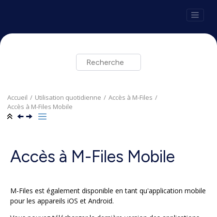
Aller au contenu principal
Accueil
Utilisation quotidienne
Accès à
M-Files
Accès à
M-Files Mobile
Accès à
M-Files Mobile
M-Files
est également disponible en tant qu'application mobile
pour les appareils
iOS
et
Android
.