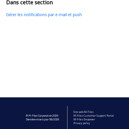
Dans cette section
Gérer les notifications par e-mail et push
Site web M-Files
M-Files Customer Support Portal
© M-Files Corporation 2026
M-Files Empower
Dernière mise à jour 06/2026
Privacy policy