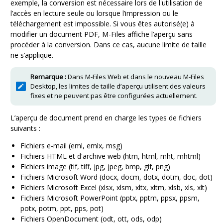
exemple, la conversion est nécessaire lors de l'utilisation de
l’accès en lecture seule ou lorsque l’impression ou le
téléchargement est impossible. Si vous êtes autorisé(e) à
modifier un document PDF, M-Files affiche l’aperçu sans
procéder à la conversion. Dans ce cas, aucune limite de taille
ne s’applique.
Remarque :
Dans M-Files Web et dans le nouveau M-Files
Desktop, les limites de taille d’aperçu utilisent des valeurs
fixes et ne peuvent pas être configurées actuellement.
L’aperçu de document prend en charge les types de fichiers
suivants :
Fichiers e-mail (eml, emlx, msg)
Fichiers HTML et d'archive web (htm, html, mht, mhtml)
Fichiers image (tif, tiff, jpg, jpeg, bmp, gif, png)
Fichiers Microsoft Word (docx, docm, dotx, dotm, doc, dot)
Fichiers Microsoft Excel (xlsx, xlsm, xltx, xltm, xlsb, xls, xlt)
Fichiers Microsoft PowerPoint (pptx, pptm, ppsx, ppsm,
potx, potm, ppt, pps, pot)
Fichiers OpenDocument (odt, ott, ods, odp)