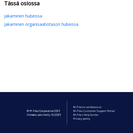
Tässä osiossa
Jakaminen hubeissa
Jakaminen organisaatiotason hubeissa
M-Filesin verkkosivut
M-Files Customer Support Portal
© M-Files Corporation 2025
M-Files Help Center
Viimeksi päivitetty 12/2025
Privacy policy