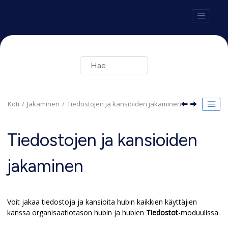
Siirry pääsisältöön
Koti
Jakaminen
Tiedostojen ja kansioiden jakaminen
Tiedostojen ja kansioiden
jakaminen
Voit jakaa tiedostoja ja kansioita hubin kaikkien käyttäjien
kanssa organisaatiotason hubin ja hubien
Tiedostot
-moduulissa.