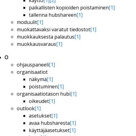
käyttö
[1]
[2]
paikallisten kopioiden poistaminen
[1]
tallenna hubshareen
[1]
moduulit
[1]
muokattavaksi varatut tiedostot
[1]
muokkauksesta palautus
[1]
muokkausvaraus
[1]
O
ohjauspaneeli
[1]
organisaatiot
näkymä
[1]
poistuminen
[1]
organisaatiotason hubi
[1]
oikeudet
[1]
outlook
[1]
asetukset
[1]
avaa hubsharesta
[1]
käyttäjäasetukset
[1]