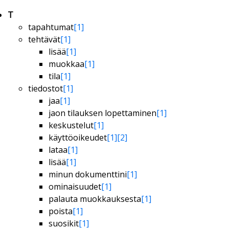
T
tapahtumat
[1]
tehtävät
[1]
lisää
[1]
muokkaa
[1]
tila
[1]
tiedostot
[1]
jaa
[1]
jaon tilauksen lopettaminen
[1]
keskustelut
[1]
käyttöoikeudet
[1]
[2]
lataa
[1]
lisää
[1]
minun dokumenttini
[1]
ominaisuudet
[1]
palauta muokkauksesta
[1]
poista
[1]
suosikit
[1]