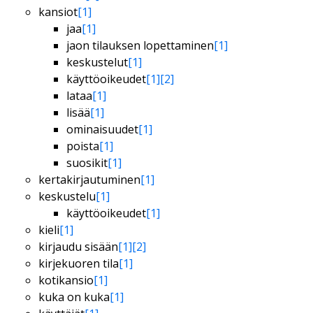
kansiot
[1]
jaa
[1]
jaon tilauksen lopettaminen
[1]
keskustelut
[1]
käyttöoikeudet
[1]
[2]
lataa
[1]
lisää
[1]
ominaisuudet
[1]
poista
[1]
suosikit
[1]
kertakirjautuminen
[1]
keskustelu
[1]
käyttöoikeudet
[1]
kieli
[1]
kirjaudu sisään
[1]
[2]
kirjekuoren tila
[1]
kotikansio
[1]
kuka on kuka
[1]