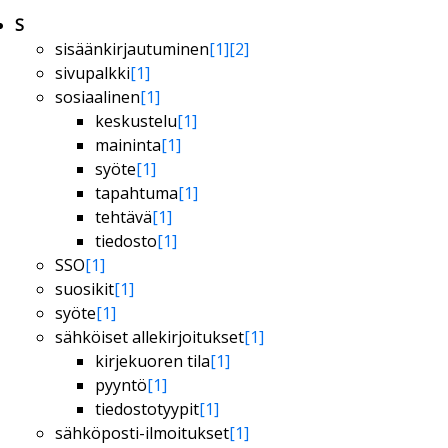
S
sisäänkirjautuminen
[1]
[2]
sivupalkki
[1]
sosiaalinen
[1]
keskustelu
[1]
maininta
[1]
syöte
[1]
tapahtuma
[1]
tehtävä
[1]
tiedosto
[1]
SSO
[1]
suosikit
[1]
syöte
[1]
sähköiset allekirjoitukset
[1]
kirjekuoren tila
[1]
pyyntö
[1]
tiedostotyypit
[1]
sähköposti-ilmoitukset
[1]