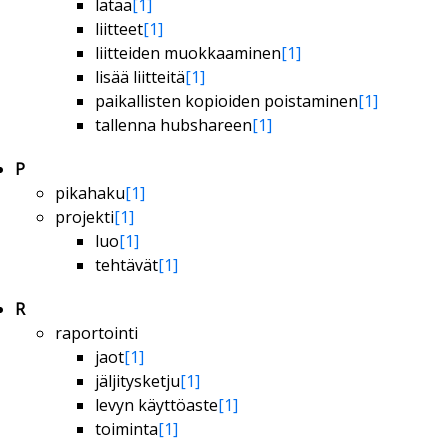
lataa
[1]
liitteet
[1]
liitteiden muokkaaminen
[1]
lisää liitteitä
[1]
paikallisten kopioiden poistaminen
[1]
tallenna hubshareen
[1]
P
pikahaku
[1]
projekti
[1]
luo
[1]
tehtävät
[1]
R
raportointi
jaot
[1]
jäljitysketju
[1]
levyn käyttöaste
[1]
toiminta
[1]