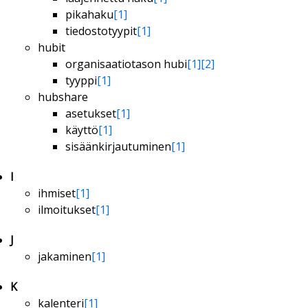
pikahaku
[1]
tiedostotyypit
[1]
hubit
organisaatiotason hubi
[1]
[2]
tyyppi
[1]
hubshare
asetukset
[1]
käyttö
[1]
sisäänkirjautuminen
[1]
I
ihmiset
[1]
ilmoitukset
[1]
J
jakaminen
[1]
K
kalenteri
[1]