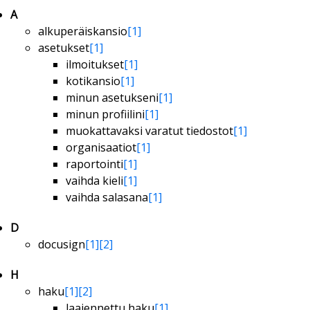
A
alkuperäiskansio
[1]
asetukset
[1]
ilmoitukset
[1]
kotikansio
[1]
minun asetukseni
[1]
minun profiilini
[1]
muokattavaksi varatut tiedostot
[1]
organisaatiot
[1]
raportointi
[1]
vaihda kieli
[1]
vaihda salasana
[1]
D
docusign
[1]
[2]
H
haku
[1]
[2]
laajennettu haku
[1]