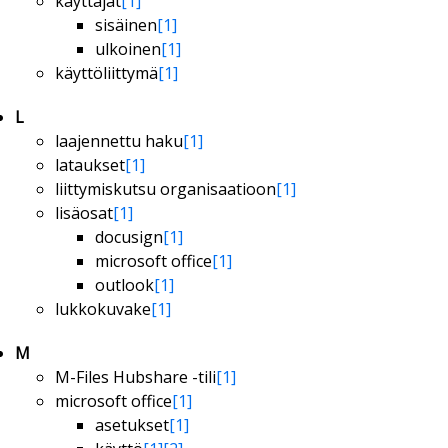
käyttäjät
[1]
sisäinen
[1]
ulkoinen
[1]
käyttöliittymä
[1]
L
laajennettu haku
[1]
lataukset
[1]
liittymiskutsu organisaatioon
[1]
lisäosat
[1]
docusign
[1]
microsoft office
[1]
outlook
[1]
lukkokuvake
[1]
M
M-Files Hubshare -tili
[1]
microsoft office
[1]
asetukset
[1]