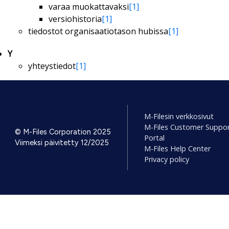
varaa muokattavaksi
[1]
versiohistoria
[1]
tiedostot organisaatiotason hubissa
[1]
Y
yhteystiedot
[1]
M-Filesin verkkosivut
M-Files Customer Suppo
© M-Files Corporation 2025
Portal
Viimeksi päivitetty 12/2025
M-Files Help Center
Privacy policy