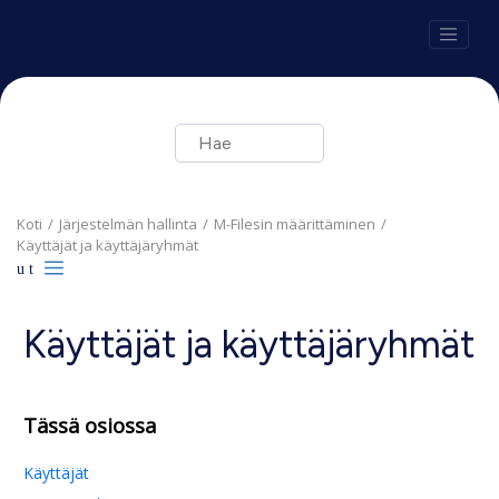
Siirry pääsisältöön
Koti
Järjestelmän hallinta
M-Files
in määrittäminen
Käyttäjät ja käyttäjäryhmät
Käyttäjät ja käyttäjäryhmät
Tässä osiossa
Käyttäjät