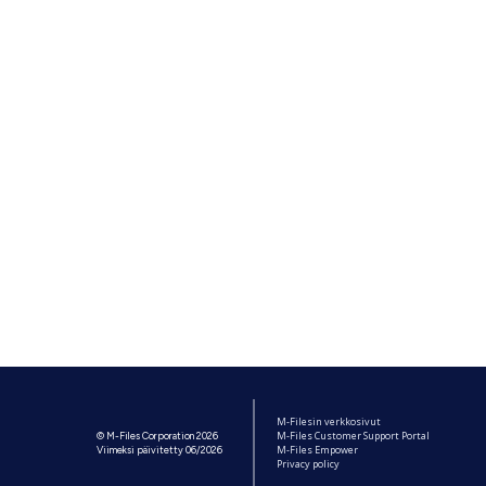
M-Filesin verkkosivut
M-Files Customer Support Portal
© M-Files Corporation 2026
M-Files Empower
Viimeksi päivitetty 06/2026
Privacy policy