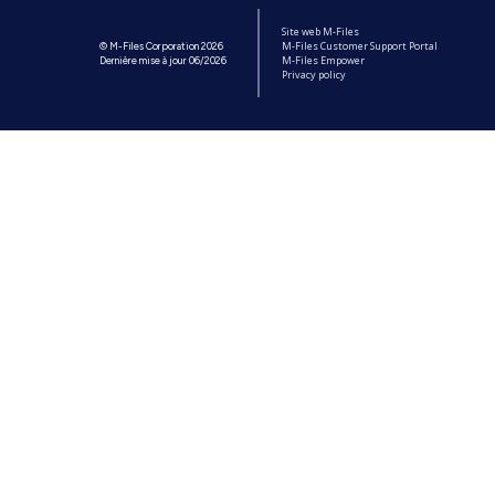
Site web M-Files
M-Files Customer Support Portal
© M-Files Corporation 2026
M-Files Empower
Dernière mise à jour 06/2026
Privacy policy