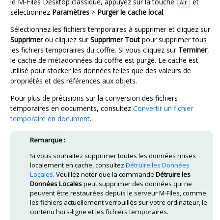
le
M-Files Desktop
classique, appuyez sur la touche
et
Alt
sélectionnez
Paramètres
>
Purger le cache local
.
Sélectionnez les fichiers temporaires à supprimer et cliquez sur
Supprimer
ou cliquez sur
Supprimer Tout
pour supprimer tous
les fichiers temporaires du coffre. Si vous cliquez sur
Terminer
,
le cache de métadonnées du coffre est purgé. Le cache est
utilisé pour stocker les données telles que des valeurs de
propriétés et des références aux objets.
Pour plus de précisions sur la conversion des fichiers
temporaires en documents, consultez
Convertir un fichier
temporaire en document
.
Remarque :
Si vous souhaitez supprimer toutes les données mises
localement en cache, consultez
Détruire les Données
Locales
. Veuillez noter que la commande
Détruire les
Données Locales
peut supprimer des données qui ne
peuvent être restaurées depuis le serveur
M-Files
, comme
les fichiers actuellement verrouillés sur votre ordinateur, le
contenu hors-ligne et les fichiers temporaires.