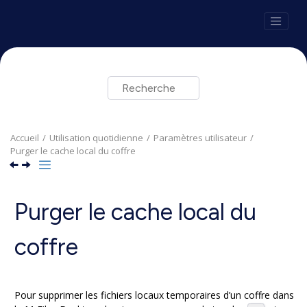
Aller au contenu principal
Accueil
Utilisation quotidienne
Paramètres utilisateur
Purger le cache local du coffre
Purger le cache local du
coffre
Pour supprimer les fichiers locaux temporaires d’un coffre dans