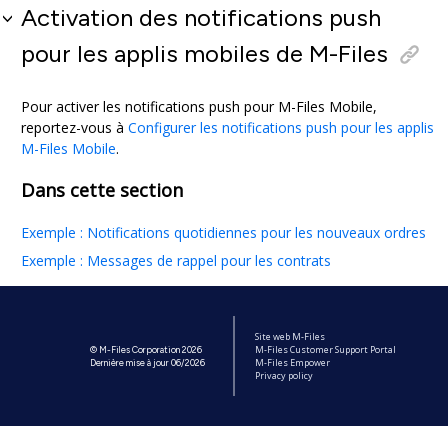
Activation des notifications push
pour les applis mobiles de
M-Files
Pour activer les notifications push pour
M-Files Mobile
,
reportez-vous à
Configurer les notifications push pour les applis
M-Files Mobile
.
Dans cette section
Exemple : Notifications quotidiennes pour les nouveaux ordres
Exemple : Messages de rappel pour les contrats
Site web M-Files
M-Files Customer Support Portal
© M-Files Corporation 2026
M-Files Empower
Dernière mise à jour 06/2026
Privacy policy