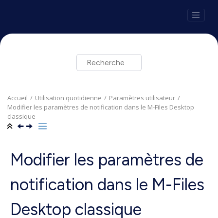
Aller au contenu principal
Accueil
Utilisation quotidienne
Paramètres utilisateur
Modifier les paramètres de notification dans le
M-Files Desktop
classique
Modifier les paramètres de
notification dans le
M-Files
Desktop
classique