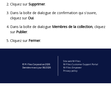
Cliquez sur
Supprimer
.
Dans la boîte de dialogue de confirmation qui s'ouvre,
cliquez sur
Oui
.
Dans la boîte de dialogue
Membres de la collection
, cliquez
sur
Publier
.
Cliquez sur
Fermer
.
Site web M-Files
M-Files Customer Support Portal
© M-Files Corporation 2026
M-Files Empower
Dernière mise à jour 06/2026
Privacy policy