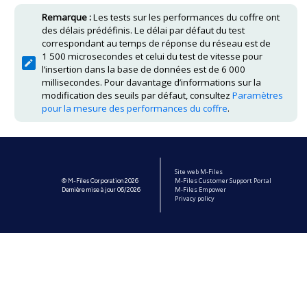
Remarque :
Les tests sur les performances du coffre ont
des délais prédéfinis. Le délai par défaut du test
correspondant au temps de réponse du réseau est de
1 500 microsecondes et celui du test de vitesse pour
l’insertion dans la base de données est de 6 000
millisecondes. Pour davantage d’informations sur la
modification des seuils par défaut, consultez
Paramètres
pour la mesure des performances du coffre
.
Site web M-Files
M-Files Customer Support Portal
© M-Files Corporation 2026
M-Files Empower
Dernière mise à jour 06/2026
Privacy policy