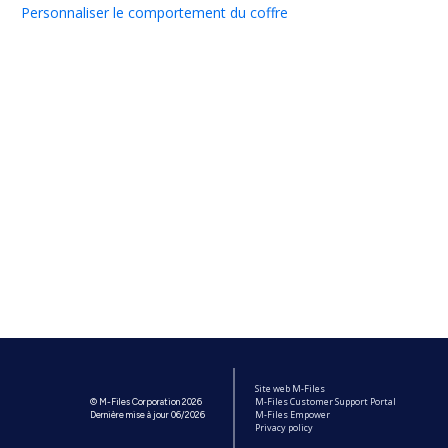
Personnaliser le comportement du coffre
Site web M-Files
M-Files Customer Support Portal
© M-Files Corporation 2026
M-Files Empower
Dernière mise à jour 06/2026
Privacy policy