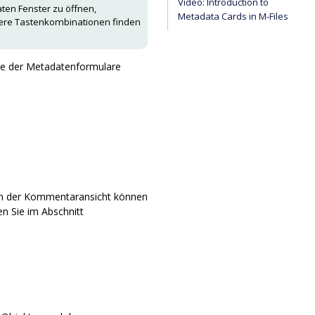
Video:
Introduction to
ten Fenster zu öffnen,
Metadata Cards in
M-Files
tere Tastenkombinationen finden
che der Metadatenformulare
 In der Kommentaransicht können
n Sie im Abschnitt