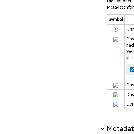
Die Optionen
Metadatenfor
Symbol
Öff
Das
nac
Wei
kla
Das
Das
Der
Metadat