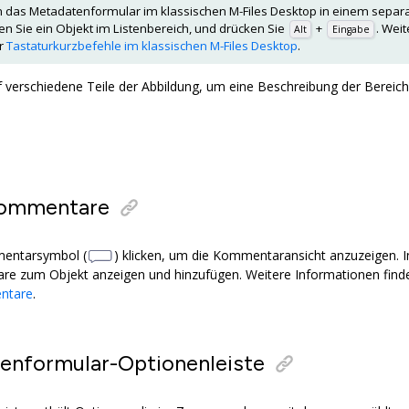
das Metadatenformular im klassischen
M-Files Desktop
in einem separa
n Sie ein Objekt im Listenbereich, und drücken Sie
+
. Wei
Alt
Eingabe
er
Tastaturkurzbefehle im klassischen M-Files Desktop
.
uf verschiedene Teile der Abbildung, um eine Beschreibung der Berei
kommentare
entarsymbol (
) klicken, um die Kommentaransicht anzuzeigen.
e zum Objekt anzeigen und hinzufügen. Weitere Informationen finde
ntare
.
enformular-Optionenleiste