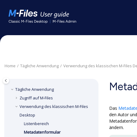
Springe zum Hauptinhalt
Home
Tägliche Anwendung
Verwendung des klassischen
M-Files D
Metad
Tägliche Anwendung
Zugriff auf
M-Files
Verwendung des klassischen
M-Files
Das
Metadat
den Autor und
Desktop
Metadatenform
Listenbereich
ändern.
Metadatenformular