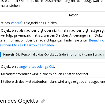
leiste enthält Optionen, die im Zusammenhang mit den ausgewählte
mular stehen.
Aktion
net das
Verlauf
Dialogfeld des Objekts.
 Objekt wird als nachverfolgt oder nicht mehr nachverfolgt festgelegt
hverfolgt gekennzeichnet ist, werden Sie über Änderungen am Dokume
tere Information über Benachrichtigungen finden Sie unter
Benachrich
ssischen M-Files Desktop bearbeiten
.
Hinweis:
Die Person, die das Objekt geändert hat, erhält keine Benachr
 Objekt wird
angeheftet oder gelöst
.
 Metadatenformular wird in einem neuen Fenster geöffnet.
 Titelbereich des Metadatenformulars wird angezeigt oder ausgeblend
en des Objekts