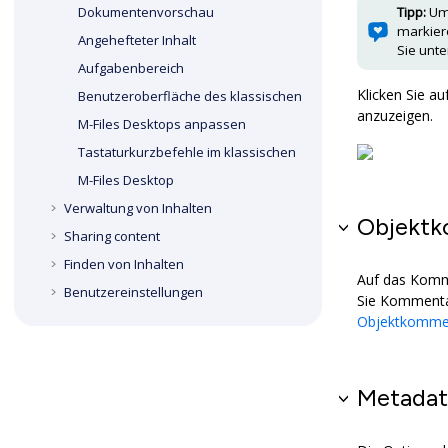
Tipp:
Um 
Dokumentenvorschau
markiere
Angehefteter Inhalt
Sie unt
Aufgabenbereich
Klicken Sie a
Benutzeroberfläche des klassischen
anzuzeigen.
M-Files Desktop
s anpassen
Tastaturkurzbefehle im klassischen
M-Files Desktop
Verwaltung von Inhalten
Objekt
Sharing content
Finden von Inhalten
Auf das Komm
Benutzereinstellungen
Sie Kommentar
Objektkomme
Metadat