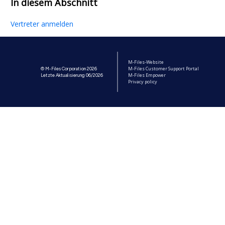
In diesem Abschnitt
Vertreter anmelden
M-Files-Website
M-Files Customer Support Portal
© M-Files Corporation 2026
M-Files Empower
Letzte Aktualisierung 06/2026
Privacy policy