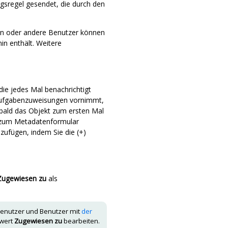
gsregel gesendet, die durch den
ren oder andere Benutzer können
in enthält. Weitere
ie jedes Mal benachrichtigt
 Aufgabenzuweisungen vornimmt,
bald das Objekt zum ersten Mal
l zum Metadatenformular
zufügen, indem Sie die (+)
Zugewiesen zu
als
Benutzer und Benutzer mit
der
swert
Zugewiesen zu
bearbeiten.