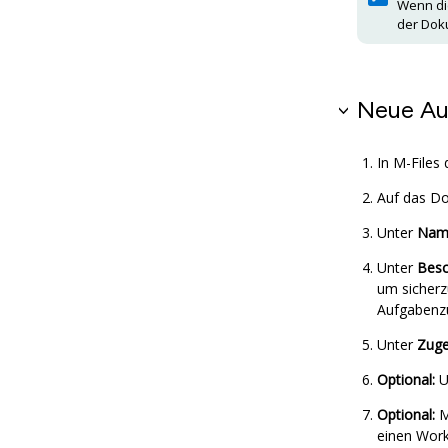
Wenn die
der Dok
Neue Au
In
M-Files
d
Auf das Do
Unter
Name
Unter
Besc
um sicherzu
Aufgabenz
Unter
Zuge
Optional:
U
Optional:
M
einen Work