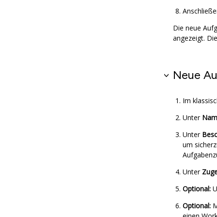
Anschließ
Die neue Auf
angezeigt. Di
Neue Au
Im klassis
Unter
Name
Unter
Besc
um sicherzu
Aufgabenz
Unter
Zuge
Optional:
U
Optional:
M
einen Work