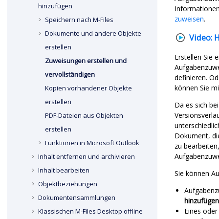
hinzufügen
Informationen
zuweisen
.
Speichern nach
M-Files
Dokumente und andere Objekte
Video:
H
erstellen
Erstellen Sie
Zuweisungen erstellen und
Aufgabenzuwe
vervollständigen
definieren. O
können Sie mi
Kopien vorhandener Objekte
erstellen
Da es sich be
Versionsverla
PDF
-Dateien aus Objekten
unterschiedli
erstellen
Dokument, di
Funktionen in
Microsoft Outlook
zu bearbeiten
Aufgabenzuwe
Inhalt entfernen und archivieren
Inhalt bearbeiten
Sie können A
Objektbeziehungen
Aufgabenzu
Dokumentensammlungen
hinzufügen
Eines ode
Klassischen
M-Files Desktop
offline