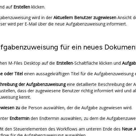
end auf
Erstellen
klicken.
gabenzuweisung wird in der
Aktuellem Benutzer zugewiesen
Ansicht d
eser wird per E-Mail über die neue Aufgabenzuweisung informiert.
fgabenzuweisung für ein neues Dokument
chen
M-Files Desktop
auf die
Erstellen
-Schaltfläche klicken und
Aufgab
 oder Titel
einen aussagekräftigen Titel für die Aufgabenzuweisung 
hreibung der Aufgabenzuweisung
eine detaillierte Beschreibung der
stellen, dass der zugewiesene Benutzer richtig informiert wird und al
uweisung kennt.
wiesen zu
die Person auswählen, der die Aufgabe zugewiesen wird.
nter
Endtermin
den Endtermin auswählen, zu dem die Aufgabenzuwei
it den Steuerelementen des Workflows am unteren Ende des
Neue A
flow für die Aufgabenzuweisung auswählen.