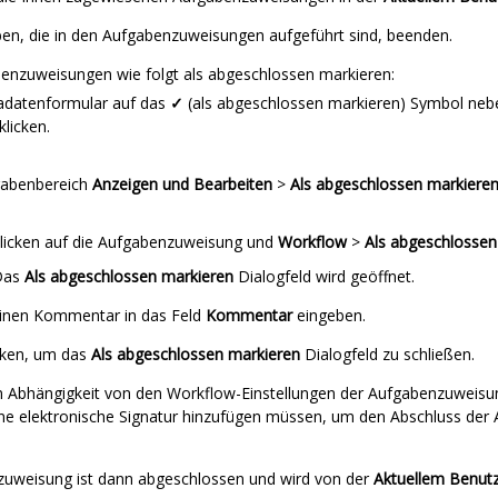
ben, die in den Aufgabenzuweisungen aufgeführt sind, beenden.
enzuweisungen wie folgt als abgeschlossen markieren:
datenformular auf das
✓
(als abgeschlossen markieren) Symbol n
klicken.
abenbereich
Anzeigen und Bearbeiten
>
Als abgeschlossen markiere
licken auf die Aufgabenzuweisung und
Workflow
>
Als abgeschlossen
Das
Als abgeschlossen markieren
Dialogfeld wird geöffnet.
inen Kommentar in das Feld
Kommentar
eingeben.
cken, um das
Als abgeschlossen markieren
Dialogfeld zu schließen.
n Abhängigkeit von den Workflow-Einstellungen der Aufgabenzuweisung
ine elektronische Signatur hinzufügen müssen, um den Abschluss de
uweisung ist dann abgeschlossen und wird von der
Aktuellem Benut