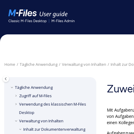
Springe zum Hauptinhalt
Home
Tägliche Anwendung
Verwaltung von Inhalten
Inhalt zur 
Zuwei
Tägliche Anwendung
Zugriff auf
M-Files
Verwendung des klassischen
M-Files
Mit Aufgaben
Desktop
von Aufgaben 
Verwaltung von Inhalten
einen Kollege
Inhalt zur Dokumentenverwaltung
Aufgabenzuwe