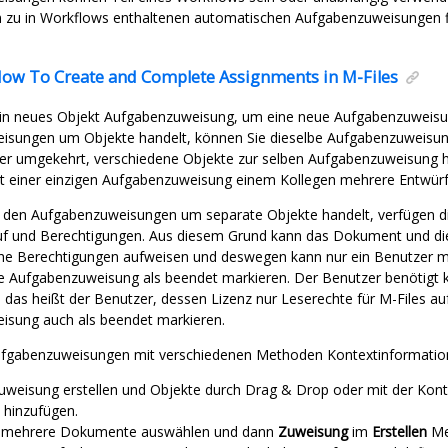
 zu in Workflows enthaltenen automatischen Aufgabenzuweisungen f
ow To Create and Complete Assignments in
M-Files
 ein neues Objekt Aufgabenzuweisung, um eine neue Aufgabenzuweisun
isungen um Objekte handelt, können Sie dieselbe Aufgabenzuweisun
der umgekehrt, verschiedene Objekte zur selben Aufgabenzuweisung h
t einer einzigen Aufgabenzuweisung einem Kollegen mehrere Entwürf
i den Aufgabenzuweisungen um separate Objekte handelt, verfügen d
uf und Berechtigungen. Aus diesem Grund kann das Dokument und die
che Berechtigungen aufweisen und deswegen kann nur ein Benutzer mi
e Aufgabenzuweisung als beendet markieren. Der Benutzer benötigt
, das heißt der Benutzer, dessen Lizenz nur Leserechte für
M-Files
auf
isung auch als beendet markieren.
ufgabenzuweisungen mit verschiedenen Methoden Kontextinformatio
weisung erstellen und Objekte durch Drag & Drop oder mit der Ko
hinzufügen.
r mehrere Dokumente auswählen und dann
Zuweisung
im
Erstellen
Me