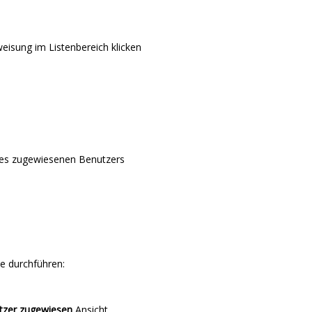
eisung im Listenbereich klicken
es zugewiesenen Benutzers
e durchführen:
tzer zugewiesen
Ansicht.