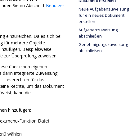
Dokument erstellen
inden Sie im Abschnitt
Benutzer
Neue Aufgabenzuweisung
für ein neues Dokument
erstellen
Aufgabenzuweisung
g einzureichen. Da es sich bei
abschließen
g für mehrere Objekte
Genehmigungszuweisung
inzufügen. Beispielsweise
abschließen
e zur Überprüfung zuweisen.
iese über einen eigenen
 darin integrierte Zuweisung
t Leserechten für das
 keine Rechte, um das Dokument
weist, kann die
nen hinzufügen:
ntextmenü-Funktion
Datei
nü wählen.