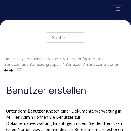
Springe zum Hauptinhalt
Home
Systemadministration
M-Files
konfigurieren
Benutzer und Benutzergruppen
Benutzer
Benutzer erstellen
Benutzer erstellen
Unter dem
Benutzer
Knoten einer Dokumentenverwaltung in
M-Files Admin
können Sie Benutzer zur
Dokumentenverwaltung hinzufügen, indem Sie den Benutzern
einen Namen zuweisen und dessen Berechtigungen festlegen.