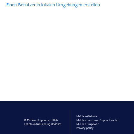
Einen Benutzer in lokalen Umgebungen erstellen
M-Files-Website
M-Files Customer Support Portal
© M-Files Corporation 2026
M-Files Empower
Letzte Aktualisierung 06/2026
Privacy policy