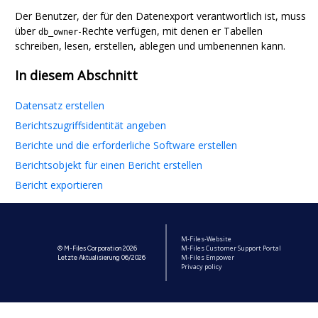
Der Benutzer, der für den Datenexport verantwortlich ist, muss
über
-Rechte verfügen, mit denen er Tabellen
db_owner
schreiben, lesen, erstellen, ablegen und umbenennen kann.
In diesem Abschnitt
Datensatz erstellen
Berichtszugriffsidentität angeben
Berichte und die erforderliche Software erstellen
Berichtsobjekt für einen Bericht erstellen
Bericht exportieren
M-Files-Website
M-Files Customer Support Portal
© M-Files Corporation 2026
M-Files Empower
Letzte Aktualisierung 06/2026
Privacy policy