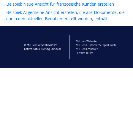
Beispiel: Neue Ansicht für französische Kunden erstellen
Beispiel: Allgemeine Ansicht erstellen, die alle Dokumente, die
durch den aktuellen Benutzer erstellt wurden, enthält
M-Files-Website
M-Files Customer Support Portal
© M-Files Corporation 2026
M-Files Empower
Letzte Aktualisierung 06/2026
Privacy policy