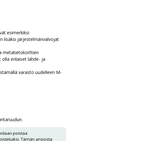
ävät esimerkiksi
n lisäksi järjestelmänvalvojat
ja metatietokorttien
lla erilaiset lähde- ja
stämällä varasto uudelleen
M-
intaruudun.
oidaan poistaa
oistetuiksi. Tämän ansiosta