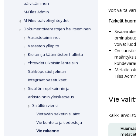
päivittäminen
Voit valita va
M-Files Admin
M-Files
-palvelinyhteydet
Tärkeät huom
Dokumenttivarastojen hallitseminen
Sisäänrake
Varastotoiminnot
ominaisuus
voivat luo
Varaston ylläpito
On suositel
Kielten ja käännösten hallinta
määrityksis
Yhteydet ulkoisiin lähteisiin
kohdevara
Metatietok
Sähköpostiohjelman
Files Admi
integraatioasetukset
Sisällön replikoinnin ja
arkistoinnin yleiskatsaus
Vie vali
Sisällön vienti
Vietävän paketin sijainti
Kaikki arvolis
Vie kohteita ja tiedostoja
Huomaa
Vie rakenne
metatiet