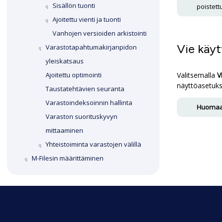
Sisällön tuonti
poistett
Ajoitettu vienti ja tuonti
Vanhojen versioiden arkistointi
Vie käyt
Varastotapahtumakirjanpidon
yleiskatsaus
Valitsemalla
V
Ajoitettu optimointi
näyttöasetukse
Taustatehtävien seuranta
Varastoindeksoinnin hallinta
Huomaa
Varaston suorituskyvyn
mittaaminen
Yhteistoiminta varastojen välillä
M-Files
in määrittäminen