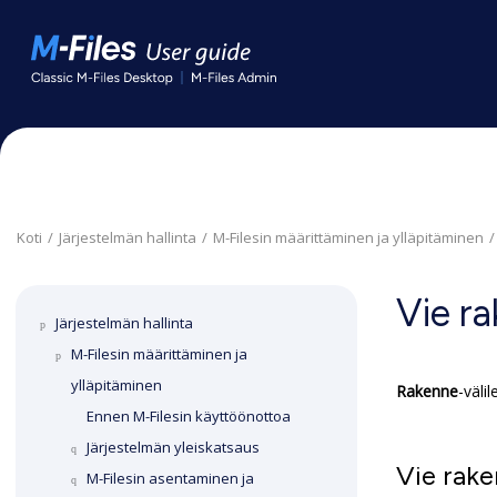
Siirry pääsisältöön
Koti
Järjestelmän hallinta
M-Files
in määrittäminen ja ylläpitäminen
Vie r
Järjestelmän hallinta
M-Files
in määrittäminen ja
ylläpitäminen
Rakenne
-väli
Ennen
M-Files
in käyttöönottoa
Järjestelmän yleiskatsaus
Vie rak
M-Files
in asentaminen ja