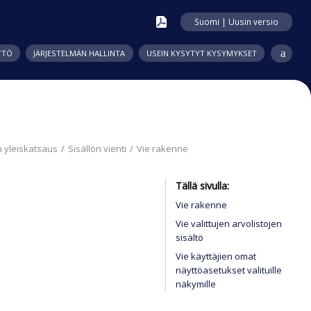
Suomi | Uusin versio
TTÖ
JÄRJESTELMÄN HALLINTA
USEIN KYSYTYT KYSYMYKSET
in yleiskatsaus
Sisällön vienti
Vie rakenne
Tällä sivulla
Vie rakenne
Vie valittujen arvolistojen
sisältö
Vie käyttäjien omat
näyttöasetukset valituille
näkymille