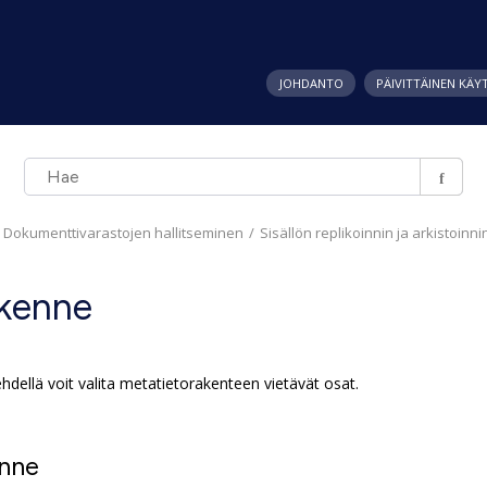
JOHDANTO
PÄIVITTÄINEN KÄY
Dokumenttivarastojen hallitseminen
Sisällön replikoinnin ja arkistoinn
akenne
lehdellä voit valita metatietorakenteen vietävät osat.
enne