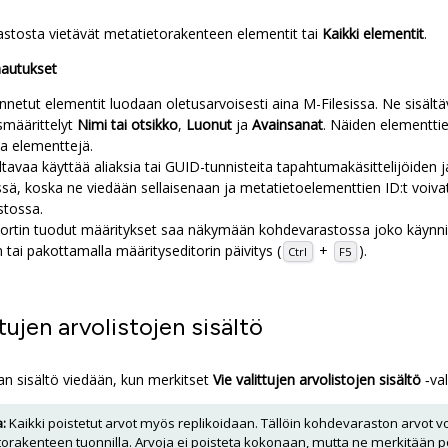
rastosta vietävät metatietorakenteen elementit tai
Kaikki elementit
.
autukset
nnetut elementit luodaan oletusarvoisesti aina
M-Files
issa. Ne sisält
määrittelyt
Nimi tai otsikko
,
Luonut
ja
Avainsanat
. Näiden elementtie
da elementtejä.
tavaa käyttää aliaksia tai GUID-tunnisteita tapahtumakäsittelijöiden 
sä, koska ne viedään sellaisenaan ja metatietoelementtien ID:t voivat o
stossa.
ortin tuodut määritykset saa näkymään kohdevarastossa joko käynni
n
tai pakottamalla määrityseditorin päivitys (
+
).
Ctrl
F5
ttujen arvolistojen sisältö
tan sisältö viedään, kun merkitset
Vie valittujen arvolistojen sisältö
‑val
:
Kaikki poistetut arvot myös replikoidaan. Tällöin kohdevaraston arvot v
orakenteen tuonnilla. Arvoja ei poisteta kokonaan, mutta ne merkitään p