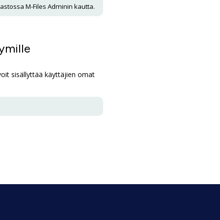
arastossa
M-Files Admin
in kautta.
ymille
oit sisällyttää käyttäjien omat