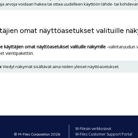
uja arvoja voidaan hakea tai ottaa uudelleen käyttöön lähde- tai kohdev
täjien omat näyttöasetukset valituille näk
ie käyttäjien omat näyttöasetukset valituille näkymille
‑valintaruudun v
t vientipakettiin.
:
Viedyt näkymät sisältävät aina niiden yleiset näyttöasetukset.
M-Filesin verkkosivut
M-Files Customer Support Portal
© M-Files Corporation 2026