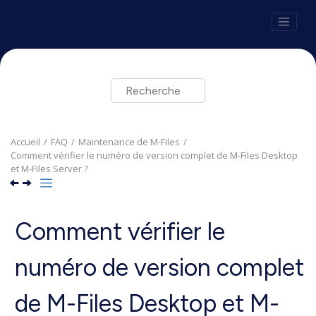
Aller au contenu principal
Accueil
FAQ
Maintenance de
M-Files
Comment vérifier le numéro de version complet de
M-Files Desktop
et
M-Files Server
?
Comment vérifier le
numéro de version complet
de
M-Files Desktop
et
M-