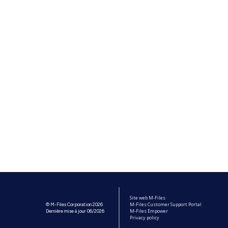
Site web M-Files
M-Files Customer Support Portal
© M-Files Corporation 2026
M-Files Empower
Dernière mise à jour 06/2026
Privacy policy