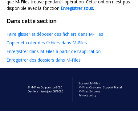
que
M-Files
trouve pendant l'opération. Cette option n'est pas
disponible avec la fonction
Enregistrer sous
.
Dans cette section
Faire glisser et déposer des fichiers dans M-Files
Copier et coller des fichiers dans M-Files
Enregistrer dans M-Files à partir de l'application
Enregistrer des dossiers dans M-Files
Site web M-Files
M-Files Customer Support Portal
© M-Files Corporation 2026
M-Files Empower
Dernière mise à jour 06/2026
Privacy policy