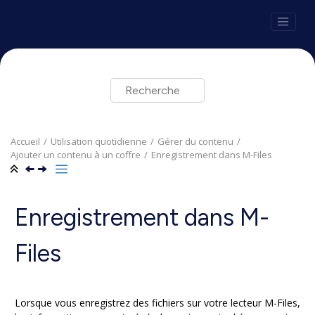
Aller au contenu principal
Accueil
Utilisation quotidienne
Gérer du contenu
Ajouter un contenu à un coffre
Enregistrement dans
M-Files
Enregistrement dans
M-
Files
Lorsque vous enregistrez des fichiers sur votre lecteur
M-Files
,