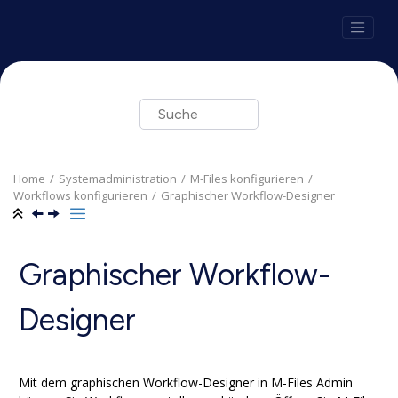
Springe zum Hauptinhalt
Home
Systemadministration
M-Files
konfigurieren
Workflows konfigurieren
Graphischer Workflow-Designer
Graphischer Workflow-
Designer
Mit dem graphischen Workflow-Designer in
M-Files Admin