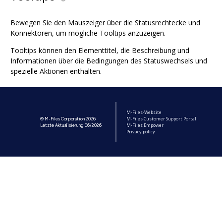
Bewegen Sie den Mauszeiger über die Statusrechtecke und
Konnektoren, um mögliche Tooltips anzuzeigen.
Tooltips können den Elementtitel, die Beschreibung und
Informationen über die Bedingungen des Statuswechsels und
spezielle Aktionen enthalten.
M-Files-Website
M-Files Customer Support Portal
© M-Files Corporation 2026
M-Files Empower
Letzte Aktualisierung 06/2026
Privacy policy