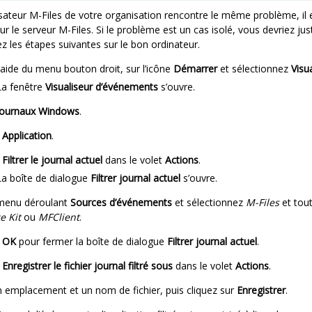
isateur
M-Files
de votre organisation rencontre le même problème, il
sur le serveur
M-Files
. Si le problème est un cas isolé, vous devriez ju
uez les étapes suivantes sur le bon ordinateur.
l’aide du menu bouton droit, sur l’icône
Démarrer
et sélectionnez
Visu
La fenêtre
Visualiseur d’événements
s’ouvre.
Journaux Windows
.
r
Application
.
r
Filtrer le journal actuel
dans le volet
Actions
.
La boîte de dialogue
Filtrer journal actuel
s’ouvre.
 menu déroulant
Sources d’événements
et sélectionnez
M-Files
et tout
e Kit
ou
MFClient
.
r
OK
pour fermer la boîte de dialogue
Filtrer journal actuel
.
r
Enregistrer le fichier journal filtré sous
dans le volet
Actions
.
n emplacement et un nom de fichier, puis cliquez sur
Enregistrer
.