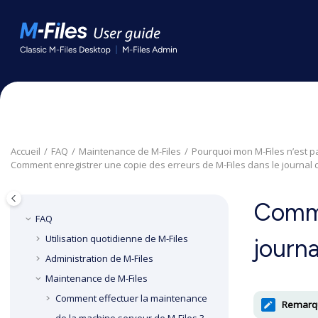
Aller au contenu principal
Accueil
FAQ
Maintenance de
M-Files
Pourquoi mon
M-Files
n’est p
Comment enregistrer une copie des erreurs de
M-Files
dans le journal
Comme
FAQ
Utilisation quotidienne de
M-Files
journ
Administration de
M-Files
Maintenance de
M-Files
Comment effectuer la maintenance
Remarqu