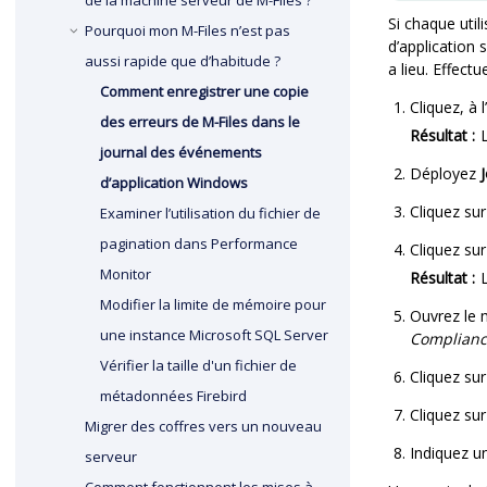
de la machine serveur de
M-Files
?
Si chaque util
Pourquoi mon
M-Files
n’est pas
d’application 
aussi rapide que d’habitude ?
a lieu. Effect
Comment enregistrer une copie
Cliquez, à 
des erreurs de
M-Files
dans le
Résultat :
journal des événements
Déployez
d’application Windows
Cliquez su
Examiner l’utilisation du fichier de
pagination dans Performance
Cliquez su
Monitor
Résultat :
Modifier la limite de mémoire pour
Ouvrez le
une instance
Microsoft SQL Server
Complianc
Vérifier la taille d'un fichier de
Cliquez su
métadonnées
Firebird
Cliquez su
Migrer des coffres vers un nouveau
Indiquez u
serveur