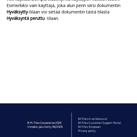
Esimerkiksi vain käyttäjä, joka alun perin siirsi dokumentin
Hyväksytty
-tilaan voi siirtää dokumentin tästä tilasta
Hyväksyntä peruttu
-tilaan.
M-Filesin verkkosivut
M-Files Customer Support Portal
© M-Files Corporation 2026
M-Files Empower
Viimeksi päivitetty 06/2026
Privacy policy