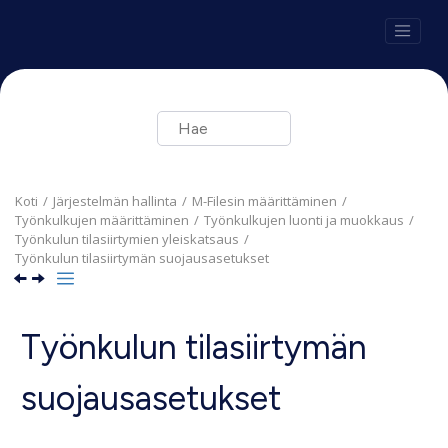
Siirry pääsisältöön
Koti
Järjestelmän hallinta
M-Files
in määrittäminen
Työnkulkujen määrittäminen
Työnkulkujen luonti ja muokkaus
Työnkulun tilasiirtymien yleiskatsaus
Työnkulun tilasiirtymän suojausasetukset
Työnkulun tilasiirtymän
suojausasetukset