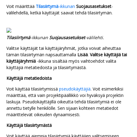
Voit määrittää
Tilasiirtymä
-ikkunan
Suojausasetukset
-
välilehdellä, ketkä käyttäjät saavat tehdä tilasiirtymän.
Tilasiirtymä
-ikkunan
Suojausasetukset
-välilehti.
Valitse käyttäjät tai käyttäjäryhmät, jotka voivat aiheuttaa
tämän tilasiirtymän napsauttamalla
Lisää
.
Valitse käyttäjiä tai
käyttäjäryhmiä
-ikkuna sisältää myös vaihtoehdot valita
käyttäjiä metatiedoista ja tilasiirtymästä.
Käyttäjä metatiedoista
Voit käyttää tilasiirtymissä
pseudokäyttäjiä
. Voit esimerkiksi
määrittää, että vain projektipäällikkö voi hyväksyä projektin
laskuja. Pseudokäyttäjillä oikeutta tehdä tilasiirtymiä ei ole
annettu tietylle henkilölle. Sen sijaan kohteen metatiedot
määrittelevät oikeuden dynaamisesti.
Käyttäjä tilasiirtymästä
Voit käyttää aiempia tilasiirtymiä käyttäjien valitsemiseen.