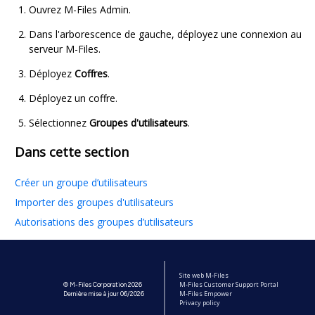
Ouvrez
M-Files Admin
.
Dans l'arborescence de gauche, déployez une connexion au
serveur
M-Files
.
Déployez
Coffres
.
Déployez un coffre.
Sélectionnez
Groupes d'utilisateurs
.
Dans cette section
Créer un groupe d’utilisateurs
Importer des groupes d'utilisateurs
Autorisations des groupes d’utilisateurs
Site web M-Files
M-Files Customer Support Portal
© M-Files Corporation 2026
M-Files Empower
Dernière mise à jour 06/2026
Privacy policy