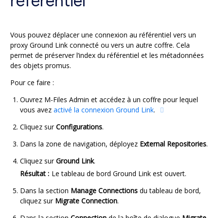
référentiel
Vous pouvez déplacer une connexion au référentiel vers un
proxy
Ground Link
connecté ou vers un autre coffre. Cela
permet de préserver l’index du référentiel et les métadonnées
des objets promus.
Pour ce faire :
Ouvrez
M-Files Admin
et accédez à un coffre pour lequel
vous avez
activé la connexion
Ground Link
.
Cliquez sur
Configurations
.
Dans la zone de navigation, déployez
External Repositories
.
Cliquez sur
Ground Link
.
Résultat :
Le tableau de bord
Ground Link
est ouvert.
Dans la section
Manage Connections
du tableau de bord,
cliquez sur
Migrate Connection
.
Dans la section
Connection
de la boîte de dialogue
Migrate