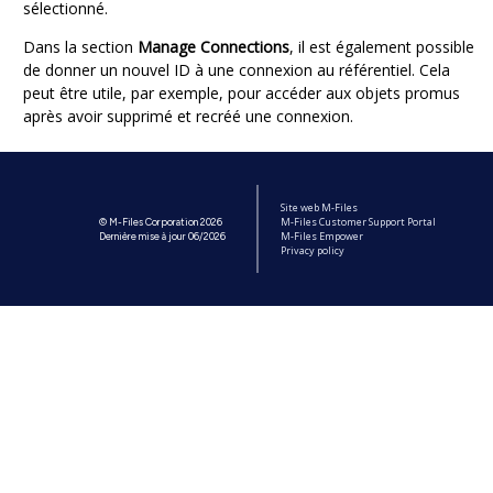
sélectionné.
Dans la section
Manage Connections
, il est également possible
de donner un nouvel ID à une connexion au référentiel. Cela
peut être utile, par exemple, pour accéder aux objets promus
après avoir supprimé et recréé une connexion.
Site web M-Files
M-Files Customer Support Portal
© M-Files Corporation 2026
M-Files Empower
Dernière mise à jour 06/2026
Privacy policy