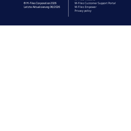
M-Files Customer Support Portal
© M-Files Corporation 2026
M-Files Empower
Letzte Aktualisierung 06/2026
Privacy policy