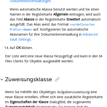
Dokumentenverwaltungen
.
Wenn automatische Aliasse benutzt werden und Sie einen
Namen in der Registerkarte
Allgemein
eintragen, wird auch
das Feld
Aliasse
in der Registerkarte
Erweitert
automatisch
ausgefüllt. Das Alias weist das Format
<vordefiniertes
.
auf. Konfigurieren Sie automatische
Präfix>
<Name>
Aliasnamen für Ihre Dokumentenverwaltung in
Advanced
Vault Settings
.
Auf
OK
klicken.
Der Liste wird eine neue Klasse hinzugefügt und kann in den
M-
Files
-Clients für Objekte ausgewählt werden.
Zuweisungsklasse
Wenn Sie mithilfe des Objekttyps
Aufgabenzuweisung
eine
neue Klasse erstellen, öffnet sich eine zusätzliche Registerkarte
im
Eigenschaften der Klasse
Dialogfeld, die sogenannte
Zugweisungsdetails
Registerkarte. Sie können dort die