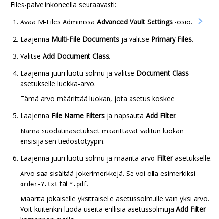
Files
-palvelinkoneella seuraavasti:
Avaa
M-Files Admin
issa
Advanced Vault Settings
-osio.
Laajenna
Multi-File Documents
ja valitse
Primary Files
.
Valitse
Add Document Class
.
Laajenna juuri luotu solmu ja valitse
Document Class
-
asetukselle luokka-arvo.
Tämä arvo määrittää luokan, jota asetus koskee.
Laajenna
File Name Filters
ja napsauta
Add Filter
.
Nämä suodatinasetukset määrittävät valitun luokan
ensisijaisen tiedostotyypin.
Laajenna juuri luotu solmu ja määritä arvo
Filter
-asetukselle.
Arvo saa sisältää jokerimerkkejä. Se voi olla esimerkiksi
tai
.
order-?.txt
*.pdf
Määritä jokaiselle yksittäiselle asetussolmulle vain yksi arvo.
Voit kuitenkin luoda useita erillisiä asetussolmuja
Add Filter
-