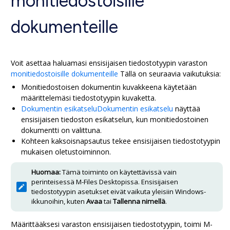
monitiedostoisille
dokumenteille
Voit asettaa haluamasi ensisijaisen tiedostotyypin varaston
monitiedostoisille dokumenteille
Tällä on seuraavia vaikutuksia:
Monitiedostoisen dokumentin kuvakkeena käytetään
määrittelemäsi tiedostotyypin kuvaketta.
Dokumentin esikatselu
Dokumentin esikatselu
näyttää
ensisijaisen tiedoston esikatselun, kun monitiedostoinen
dokumentti on valittuna.
Kohteen kaksoisnapsautus tekee ensisijaisen tiedostotyypin
mukaisen oletustoiminnon.
Huomaa:
Tämä toiminto on käytettävissä vain
perinteisessä
M-Files Desktop
issa. Ensisijaisen
tiedostotyypin asetukset eivät vaikuta yleisiin Windows-
ikkunoihin, kuten
Avaa
tai
Tallenna nimellä
.
Määrittääksesi varaston ensisijaisen tiedostotyypin, toimi
M-