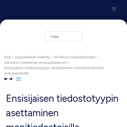
Siirry pääsisältöön
Koti
Järjestelmän hallinta
M-Files
in määrittäminen
Varaston toiminnan mukauttaminen
Ensisijaisen tiedostotyypin asettaminen monitiedostoisille
dokumenteille
Ensisijaisen tiedostotyypin
asettaminen