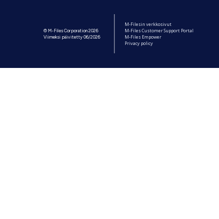
M-Filesin verkkosivut
M-Files Customer Support Portal
© M-Files Corporation 2026
M-Files Empower
Viimeksi päivitetty 06/2026
Privacy policy