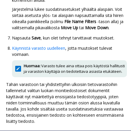
komennon avulla.
Järjestelmä lukee suodatinasetukset ylhäältä alaspäin. Voit
siirtää asetusta ylös- tai alaspäin napsauttamalla sitä hiiren
oikealla painikkeella (solmu
File Name Filters
-tason alla) ja
valitsemalla pikavalikosta
Move Up
tai
Move Down
.
Napsauta
Save
, kun olet tehnyt tarvittavat muutokset.
Käynnistä varasto uudelleen
, jotta muutokset tulevat
voimaan.
Huomaa:
Varasto tulee aina ottaa pois käytöstä hallitusti
ja varaston käyttäjiä on tiedotettava asiasta etukäteen.
Tähän varastoon tai yhdistettyihin ulkoisiin tietovarastoihin
tallennetut valitun luokan monitiedostoiset dokumentit
käyttävät nyt määritettyä ensisijaista tiedostotyyppiä, joten
niiden toiminnallisuus muuttuu tämän osion alussa kuvatulla
tavalla. Jos kohde sisältää useita suodatinasetuksia vastaavaa
tiedostoa, ensisijainen tiedosto on kohteeseen ensimmäisenä
lisätty tiedosto.