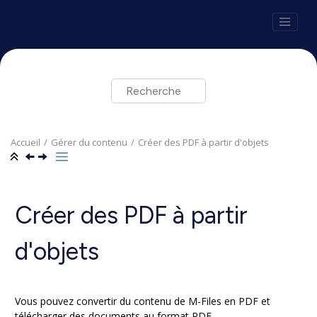
Aller au contenu principal
Accueil
Gérer du contenu
Créer des
PDF
à partir d'objets
Créer des
PDF
à partir
d'objets
Vous pouvez convertir du contenu de M-Files en
PDF
et
télécharger des documents au format
PDF
.