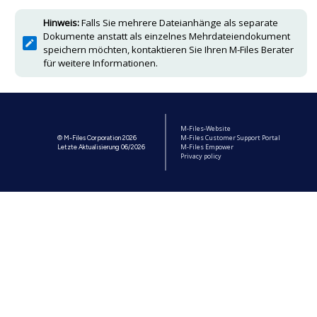
Hinweis:
Falls Sie mehrere Dateianhänge als separate
Dokumente anstatt als einzelnes Mehrdateiendokument
speichern möchten, kontaktieren Sie Ihren
M-Files
Berater
für weitere Informationen.
M-Files-Website
M-Files Customer Support Portal
© M-Files Corporation 2026
M-Files Empower
Letzte Aktualisierung 06/2026
Privacy policy