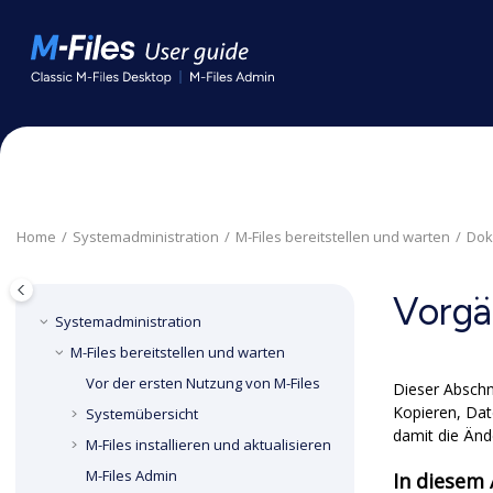
Springe zum Hauptinhalt
Home
Systemadministration
M-Files
bereitstellen und warten
Dok
Vorgä
Systemadministration
M-Files
bereitstellen und warten
Vor der ersten Nutzung von
M-Files
Dieser Abschn
Kopieren, Dat
Systemübersicht
damit die Än
M-Files
installieren und aktualisieren
M-Files Admin
In diesem