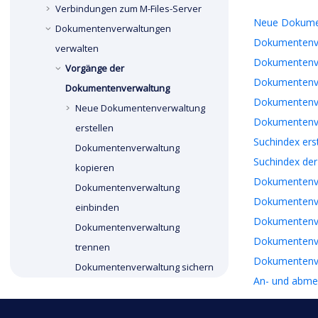
Verbindungen zum
M-Files
-Server
Neue Dokumen
Dokumentenverwaltungen
Dokumentenve
verwalten
Dokumentenve
Vorgänge der
Dokumentenve
Dokumentenverwaltung
Dokumentenve
Neue Dokumentenverwaltung
Dokumentenve
erstellen
Suchindex ers
Dokumentenverwaltung
Suchindex der
kopieren
Dokumentenve
Dokumentenverwaltung
Dokumentenve
einbinden
Dokumentenve
Dokumentenverwaltung
Dokumentenve
trennen
Dokumentenver
Dokumentenverwaltung sichern
An- und abme
Dokumentenverwaltung
wiederherstellen