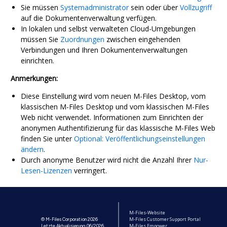
Sie müssen
Systemadministrator
sein oder über
Vollzugriff
auf die Dokumentenverwaltung verfügen.
In lokalen und selbst verwalteten Cloud-Umgebungen
müssen Sie
Zuordnungen
zwischen eingehenden
Verbindungen und Ihren Dokumentenverwaltungen
einrichten.
Anmerkungen:
Diese Einstellung wird vom neuen
M-Files Desktop
, vom
klassischen
M-Files Desktop
und vom klassischen
M-Files
Web
nicht verwendet.
Informationen zum Einrichten der
anonymen Authentifizierung für das klassische
M-Files Web
finden Sie unter
Optional: Veröffentlichungseinstellungen
ändern
.
Durch anonyme Benutzer wird nicht die Anzahl Ihrer
Nur-
Lesen-Lizenzen
verringert.
M-Files-Website
M-Files Customer Support Portal
© M-Files Corporation 2026
M-Files Empower
Letzte Aktualisierung 06/2026