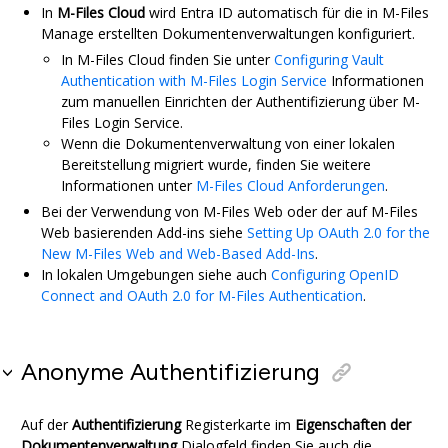
In
M-Files
Cloud
wird
Entra ID
automatisch für die in
M-Files
Manage
erstellten Dokumentenverwaltungen konfiguriert.
In
M-Files
Cloud
finden Sie unter
Configuring Vault
Authentication with M-Files Login Service
Informationen
zum manuellen Einrichten der Authentifizierung über
M-
Files
Login Service
.
Wenn die Dokumentenverwaltung von einer lokalen
Bereitstellung migriert wurde, finden Sie weitere
Informationen unter
M-Files Cloud Anforderungen
.
Bei der Verwendung von
M-Files Web
oder der auf
M-Files
Web
basierenden Add-ins siehe
Setting Up OAuth 2.0 for the
New M-Files Web and Web-Based Add-Ins
.
In lokalen Umgebungen siehe auch
Configuring OpenID
Connect and OAuth 2.0 for
M-Files
Authentication
.
Anonyme Authentifizierung
Auf der
Authentifizierung
Registerkarte im
Eigenschaften der
Dokumentenverwaltung
Dialogfeld finden Sie auch die