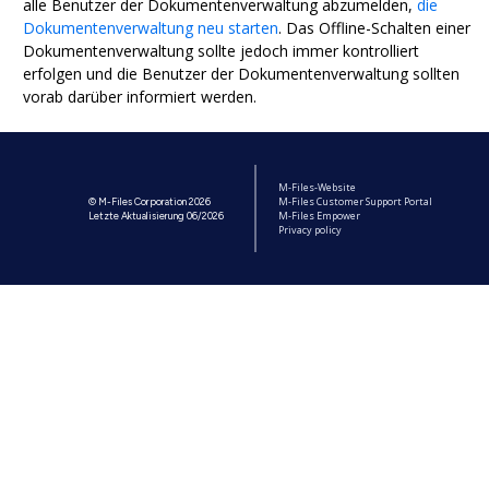
alle Benutzer der Dokumentenverwaltung abzumelden,
die
Dokumentenverwaltung neu starten
. Das Offline-Schalten einer
Dokumentenverwaltung sollte jedoch immer kontrolliert
erfolgen und die Benutzer der Dokumentenverwaltung sollten
vorab darüber informiert werden.
M-Files-Website
M-Files Customer Support Portal
© M-Files Corporation 2026
M-Files Empower
Letzte Aktualisierung 06/2026
Privacy policy